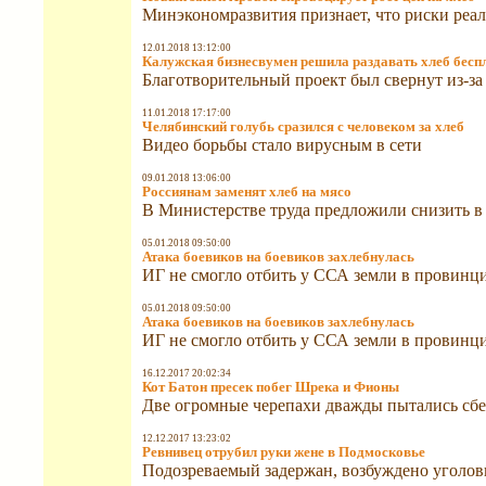
Минэкономразвития признает, что риски реа
12.01.2018 13:12:00
Калужская бизнесвумен решила раздавать хлеб беспл
Благотворительный проект был свернут из-за
11.01.2018 17:17:00
Челябинский голубь сразился с человеком за хлеб
Видео борьбы стало вирусным в сети
09.01.2018 13:06:00
Россиянам заменят хлеб на мясо
В Министерстве труда предложили снизить в
05.01.2018 09:50:00
Атака боевиков на боевиков захлебнулась
ИГ не смогло отбить у ССА земли в провинц
05.01.2018 09:50:00
Атака боевиков на боевиков захлебнулась
ИГ не смогло отбить у ССА земли в провинц
16.12.2017 20:02:34
Кот Батон пресек побег Шрека и Фионы
Две огромные черепахи дважды пытались сбеж
12.12.2017 13:23:02
Ревнивец отрубил руки жене в Подмосковье
Подозреваемый задержан, возбуждено уголов