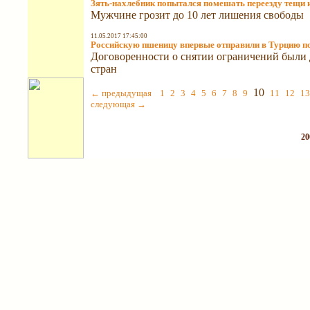
Зять-нахлебник попытался помешать переезду тещи и
Мужчине грозит до 10 лет лишения свободы
11.05.2017 17:45:00
Российскую пшеницу впервые отправили в Турцию п
Договоренности о снятии ограничений были 
стран
10
← предыдущая
1
2
3
4
5
6
7
8
9
11
12
13
следующая →
20