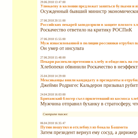
29.06.2018 13:47:00
Улюкаеву в колонии предложат заняться булками и 
Осужденный бывший министр экономического
27.06.2018 20:51:00
Российских пекарей заподозрили в защите плохого хл
Роскачество ответило на критику РОСПиК
27.06.2018 15:55:00
Муж изнасилованной в полиции россиянки отрубил п
Он умер от инсульта
27.06.2018 15:48:00
Пекари распекли претензии к хлебу и обиделись на г
Хлебопеки обвинили Роскачество в неэффект
25.04.2018 14:29:00
Мексиканцы вняли кандидату в президенты и отруби
Джейми Родригес Кальдерон призывал рубит
24.04.2018 16:03:00
Британский блогер съел прилетевший из космоса хле
Мужчина отправил буханку в стратосферу, что
Смотрите также:
06.04.2018 16:35:47
Путин пошутил и отхлебнул из бокала Башмета
Затем президент вернул ему сосуд, а дириже