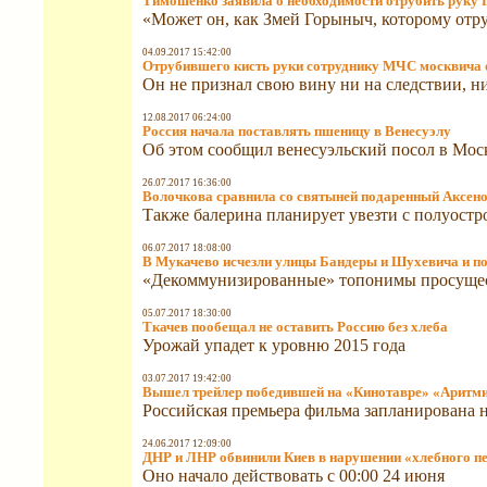
Тимошенко заявила о необходимости отрубить руку
«Может он, как Змей Горыныч, которому отру
04.09.2017 15:42:00
Отрубившего кисть руки сотруднику МЧС москвича о
Он не признал свою вину ни на следствии, ни
12.08.2017 06:24:00
Россия начала поставлять пшеницу в Венесуэлу
Об этом сообщил венесуэльский посол в Мос
26.07.2017 16:36:00
Волочкова сравнила со святыней подаренный Аксе
Также балерина планирует увезти с полуостр
06.07.2017 18:08:00
В Мукачево исчезли улицы Бандеры и Шухевича и п
«Декоммунизированные» топонимы просущес
05.07.2017 18:30:00
Ткачев пообещал не оставить Россию без хлеба
Урожай упадет к уровню 2015 года
03.07.2017 19:42:00
Вышел трейлер победившей на «Кинотавре» «Аритм
Российская премьера фильма запланирована н
24.06.2017 12:09:00
ДНР и ЛНР обвинили Киев в нарушении «хлебного п
Оно начало действовать с 00:00 24 июня