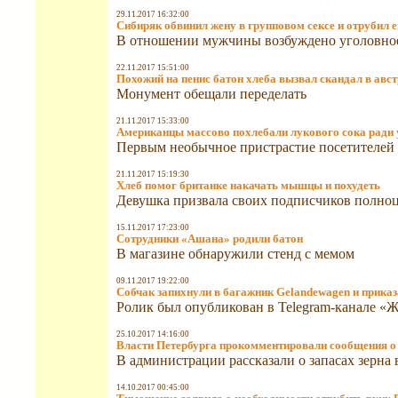
29.11.2017 16:32:00
Сибиряк обвинил жену в групповом сексе и отрубил 
В отношении мужчины возбуждено уголовное
22.11.2017 15:51:00
Похожий на пенис батон хлеба вызвал скандал в авс
Монумент обещали переделать
21.11.2017 15:33:00
Американцы массово похлебали лукового сока ради 
Первым необычное пристрастие посетителей 4
21.11.2017 15:19:30
Хлеб помог британке накачать мышцы и похудеть
Девушка призвала своих подписчиков полноц
15.11.2017 17:23:00
Сотрудники «Ашана» родили батон
В магазине обнаружили стенд с мемом
09.11.2017 19:22:00
Собчак запихнули в багажник Gelandewagen и приказ
Ролик был опубликован в Telegram-канале «
25.10.2017 14:16:00
Власти Петербурга прокомментировали сообщения о
В администрации рассказали о запасах зерна 
14.10.2017 00:45:00