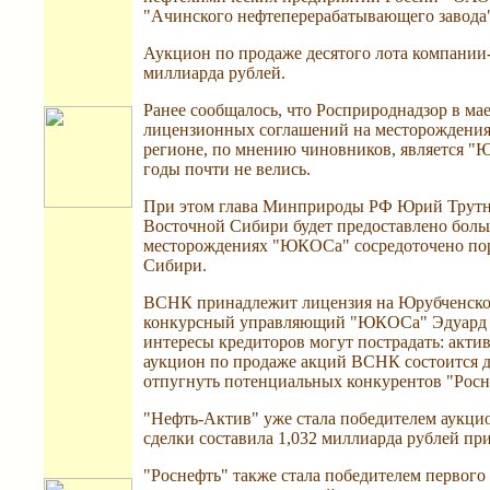
"Ачинского нефтеперерабатывающего завода"
Аукцион по продаже десятого лота компании-б
миллиарда рублей.
Ранее сообщалось, что Росприроднадзор в м
лицензионных соглашений на месторождения
регионе, по мнению чиновников, является "
годы почти не велись.
При этом глава Минприроды РФ Юрий Трутне
Восточной Сибири будет предоставлено боль
месторождениях "ЮКОСа" сосредоточено пор
Сибири.
ВСНК принадлежит лицензия на Юрубченское
конкурсный управляющий "ЮКОСа" Эдуард Реб
интересы кредиторов могут пострадать: акти
аукцион по продаже акций ВСНК состоится до
отпугнуть потенциальных конкурентов "Росне
"Нефть-Актив" уже стала победителем аукц
сделки составила 1,032 миллиарда рублей при
"Роснефть" также стала победителем первог