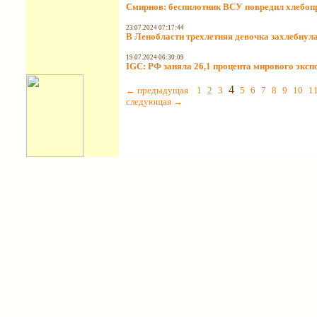
Смирнов: беспилотник ВСУ повредил хлебоп
23.07.2024 07:17:44
В Ленобласти трехлетняя девочка захлебнула
19.07.2024 06:30:09
IGC: РФ заняла 26,1 процента мирового эксп
4
← предыдущая
1
2
3
5
6
7
8
9
10
1
следующая →