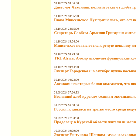
18.10.2024 18:36:00
Диетолог Чехонина: полный отказ от хлеба 
14.10.2024 18:35:00
Глава Минсельхоза Лут призналась, что ест п
12.10.2024 22:15:00
Секретарь Совбеза Армении Григорян: жители
11.10.2024 15:04:00
Минсельхоз повысил экспортную пошлину дл
10.10.2024 18:43:00
TRT Africa: Алжир исключил французские ко
08.10.2024 19:14:00
Эксперт Городецкая: в октябре нужно посыпа
05.10.2024 10:23:00
Аксаков: некоторые банки опасаются, что ци
28.09.2024 07:20:53
Возивший хлеб курским селянам экс-милицио
20.09.2024 16:58:36
Россия поднялась на третье место среди ве
18.09.2024 07:33:38
Продавец: в Курской области жители не могл
16.09.2024 19:09:00
Эксперт Ештукова-Щеглова: мука и сахарна