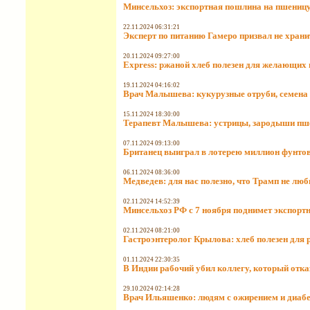
Минсельхоз: экспортная пошлина на пшеницу 
22.11.2024 06:31:21
Эксперт по питанию Гамеро призвал не храни
20.11.2024 09:27:00
Express: ржаной хлеб полезен для желающих 
19.11.2024 04:16:02
Врач Малышева: кукурузные отруби, семена 
15.11.2024 18:30:00
Терапевт Малышева: устрицы, зародыши пш
07.11.2024 09:13:00
Британец выиграл в лотерею миллион фунтов
06.11.2024 08:36:00
Медведев: для нас полезно, что Трамп не люб
02.11.2024 14:52:39
Минсельхоз РФ с 7 ноября поднимет экспорт
02.11.2024 08:21:00
Гастроэнтеролог Крылова: хлеб полезен для 
01.11.2024 22:30:35
В Индии рабочий убил коллегу, который отк
29.10.2024 02:14:28
Врач Ильяшенко: людям с ожирением и диабет