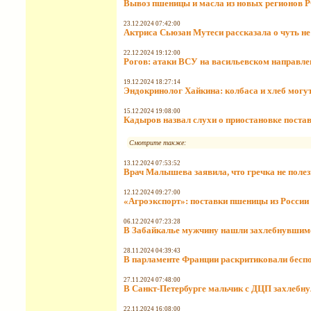
Вывоз пшеницы и масла из новых регионов 
23.12.2024 07:42:00
Актриса Сьюзан Мутеси рассказала о чуть не
22.12.2024 19:12:00
Рогов: атаки ВСУ на васильевском направле
19.12.2024 18:27:14
Эндокринолог Хайкина: колбаса и хлеб могут
15.12.2024 19:08:00
Кадыров назвал слухи о приостановке пост
Смотрите также:
13.12.2024 07:53:52
Врач Малышева заявила, что гречка не полез
12.12.2024 09:27:00
«Агроэкспорт»: поставки пшеницы из России
06.12.2024 07:23:28
В Забайкалье мужчину нашли захлебнувшимс
28.11.2024 04:39:43
В парламенте Франции раскритиковали бес
27.11.2024 07:48:00
В Санкт-Петербурге мальчик с ДЦП захлебну
22.11.2024 16:08:00