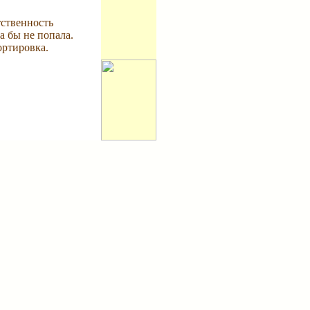
тственность
а бы не попала.
ортировка.