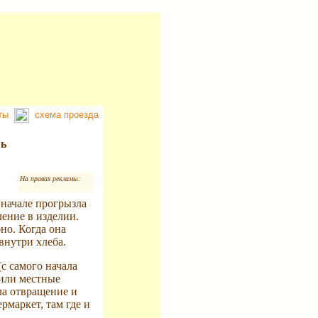
кты
схема проезда
шь
На правах рекламы:
вначале прогрызла
ление в изделии.
но. Когда она
внутри хлеба.
(с самого начала
щили местные
ла отвращение и
рмаркет, там где и