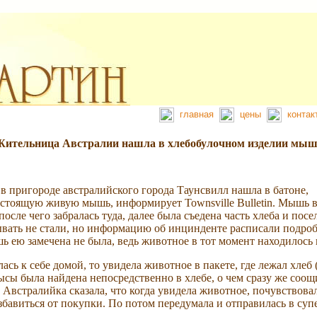
главная
цены
конта
Жительница Австралии нашла в хлебобулочном изделии мы
 пригороде австралийского города Таунсвилл нашла в батоне,
астоящую живую мышь, информирует Townsville Bulletin. Мышь 
после чего забралась туда, далее была съедена часть хлеба и посе
ать не стали, но информацию об инцинденте расписали подроб
ь ею замечена не была, ведь животное в тот момент находилось 
ась к себе домой, то увидела животное в пакете, где лежал хлеб 
ысы была найдена непосредственно в хлебе, о чем сразу же соо
. Австралийка сказала, что когда увидела животное, почувствова
избавиться от покупки. По потом передумала и отправилась в супе