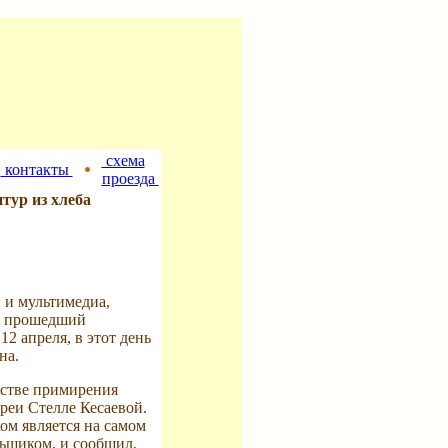
схема
контакты
проезда
тур из хлеба
и мультимедиа,
за прошедший
2 апреля, в этот день
на.
естве примирения
еи Стелле Кесаевой.
ом является на самом
ьщиком, и сообщил,