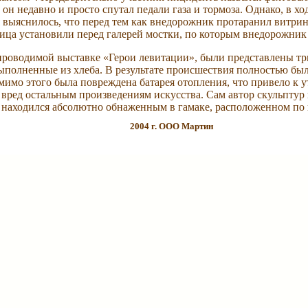
 он недавно и просто спутал педали газа и тормоза. Однако, в х
 выяснилось, что перед тем как внедорожник протаранил витрин
ица установили перед галерей мостки, по которым внедорожник 
 проводимой выставке «Герои левитации», были представлены т
ыполненные из хлеба. В результате происшествия полностью был
мимо этого была повреждена батарея отопления, что привело к у
 вред остальным произведениям искусства. Сам автор скульптур
находился абсолютно обнаженным в гамаке, расположенном по 
2004 г. ООО Мартин