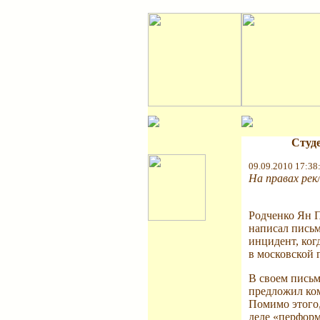
Студе
09.09.2010 17:38
На правах рек
Родченко Ян 
написал письм
инцидент, ког
в московской 
В своем письм
предложил ком
Помимо этого,
деле «перформ