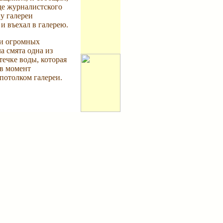
оде журналистского
у галереи
и въехал в галерею.
ри огромных
а смята одна из
течке воды, которая
 в момент
потолком галереи.