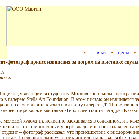
главная
цены
нт-фотограф принес извинения за погром на выставке скульп
:59
ламы:
Пищиков, являющийся студентом Московской школы фотографии 
о в галерею Stella Art Foundation. В этом письмо он извиняется 
да он на своем джипе въехал в витрину галереи. ДТП произошло 1
галерее открывалась выставка «Герои левитации» Андрея Кузьки
е молодой художник искренне раскаивался в содеянном, и в кач
пенсировать причиненный ущерб владелице пострадавшей галер
 студент – фотограф рассказал, что происшествие с внедорожник
ансом». Предварительно участник инцидента назвался фехтовал