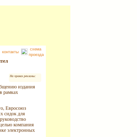
схема
контакты
проезда
нтел
На правах рекламы:
общению издания
в рамках
го, Евросоюз
х сидок для
 руководство
 целью компания
нке электронных