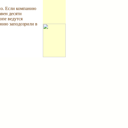
но. Если компанию
авен десяти
опе ведутся
анию заподозрили в