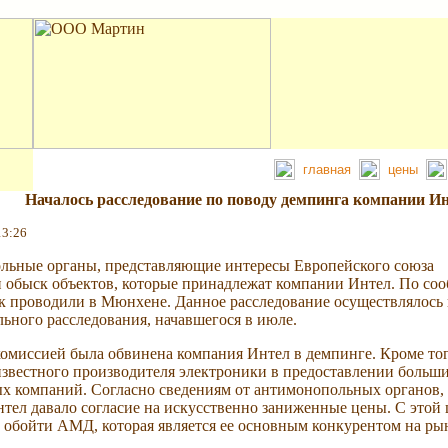
главная
цены
Началось расследование по поводу демпинга компании И
13:26
ьные органы, представляющие интересы Европейского союза
 обыск объектов, которые принадлежат компании Интел. По со
ск проводили в Мюнхене. Данное расследование осуществлялось 
ьного расследования, начавшегося в июле.
омиссией была обвинена компания Интел в демпинге. Кроме то
известного производителя электроники в предоставлении больши
х компаний. Согласно сведениям от антимонопольных органов,
тел давало согласие на искусственно заниженные цены. С этой
 обойти АМД, которая является ее основным конкурентом на ры