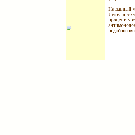
На данный м
Интел призн
процентам от
антимонопол
недобросове