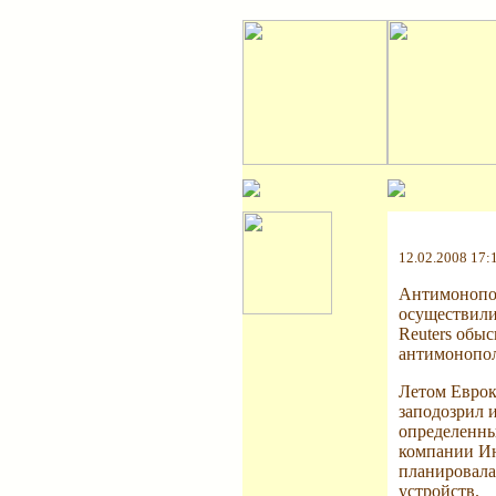
12.02.2008 17:
Антимонопол
осуществили
Reuters обы
антимонопол
Летом Еврок
заподозрил 
определенны
компании Ин
планировала
устройств.